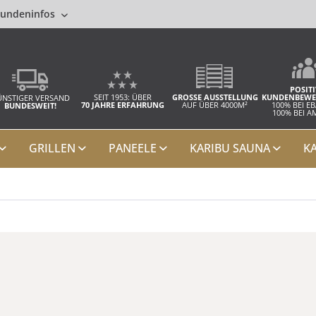
undeninfos
POSITI
SEIT 1953: ÜBER
GROSSE AUSSTELLUNG
KUNDENBEWE
NSTIGER VERSAND
70 JAHRE ERFAHRUNG
AUF ÜBER 4000M²
100% BEI E
BUNDESWEIT!
100% BEI 
GRILLEN
PANEELE
KARIBU SAUNA
K