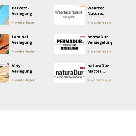
Parkett -
Weartec
Verlegung
Nature...
weiterlesen
weiterlesen
Laminat -
permaDur
Verlegung
Versiegelung
weiterlesen
weiterlesen
Vinyl -
naturaDur -
Verlegung
Mattes...
weiterlesen
weiterlesen