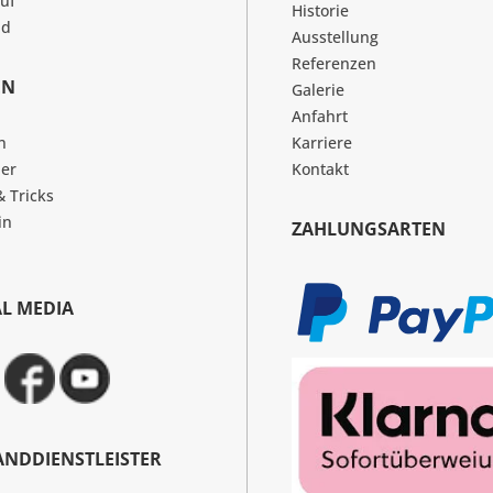
uf
Historie
nd
Ausstellung
Referenzen
EN
Galerie
Anfahrt
n
Karriere
er
Kontakt
& Tricks
in
ZAHLUNGSARTEN
AL MEDIA
ANDDIENSTLEISTER