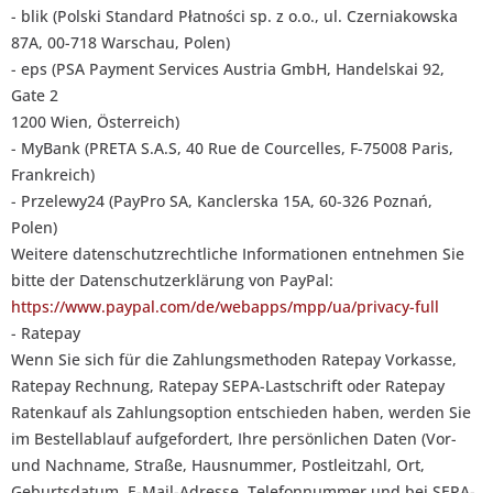
- blik (Polski Standard Płatności sp. z o.o., ul. Czerniakowska
87A, 00-718 Warschau, Polen)
- eps (PSA Payment Services Austria GmbH, Handelskai 92,
Gate 2
1200 Wien, Österreich)
- MyBank (PRETA S.A.S, 40 Rue de Courcelles, F-75008 Paris,
Frankreich)
- Przelewy24 (PayPro SA, Kanclerska 15A, 60-326 Poznań,
Polen)
Weitere datenschutzrechtliche Informationen entnehmen Sie
bitte der Datenschutzerklärung von PayPal:
https://www.paypal.com/de/webapps/mpp/ua/privacy-full
- Ratepay
Wenn Sie sich für die Zahlungsmethoden Ratepay Vorkasse,
Ratepay Rechnung, Ratepay SEPA-Lastschrift oder Ratepay
Ratenkauf als Zahlungsoption entschieden haben, werden Sie
im Bestellablauf aufgefordert, Ihre persönlichen Daten (Vor-
und Nachname, Straße, Hausnummer, Postleitzahl, Ort,
Geburtsdatum, E-Mail-Adresse, Telefonnummer und bei SEPA-