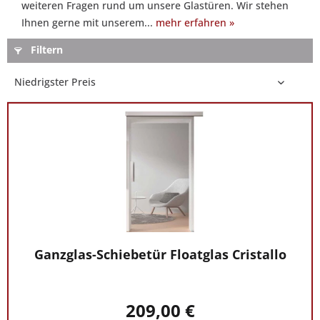
weiteren Fragen rund um unsere Glastüren. Wir stehen
Sie
Ihnen gerne mit unserem...
mehr erfahren »
gern:
Unser
Filtern
Experte
Ingo
Lenz,
erreichbar
unter
der
Rufnummer
0421
-
5648044
, berät
Sie
gerne
zu
Ganzglas-Schiebetür Floatglas Cristallo
allen
weiteren
Fragen
209,00 €