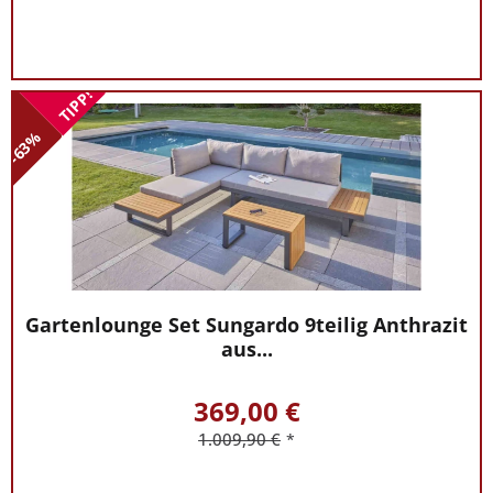
TIPP!
-63%
Gartenlounge Set Sungardo 9teilig Anthrazit
aus...
369,00 €
1.009,90 €
*