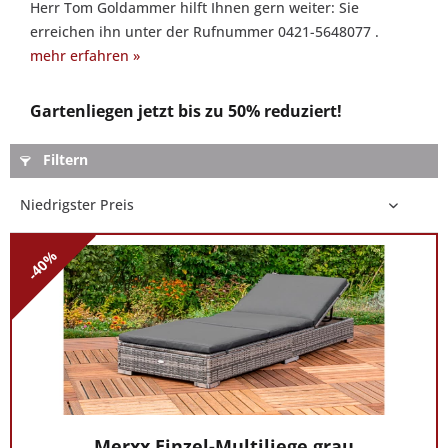
Herr Tom Goldammer hilft Ihnen gern weiter: Sie
Sie
erreichen ihn unter der Rufnummer 0421-5648077 .
gern:
mehr erfahren »
Sie
interessieren
Gartenliegen jetzt bis zu 50% reduziert!
sich
für
Filtern
Gartenmöbel
Sets
und
wünschen
-40%
eine
persönliche
Beratung?
Unser
Experte
Herr
Tom
Goldammer
Merxx Einzel-Multiliege grau