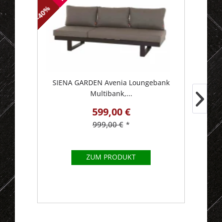
-40
-40%
SIENA GARDEN Avenia Loungebank
S
Multibank,...
599,00 €
999,00 €
*
ZUM PRODUKT