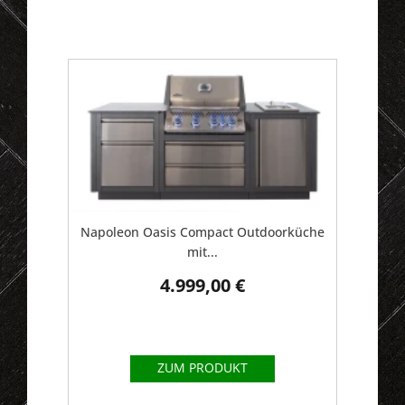
unter
0421-
5648054
.
Napoleon Oasis Compact Outdoorküche
mit...
4.999,00 €
ZUM PRODUKT