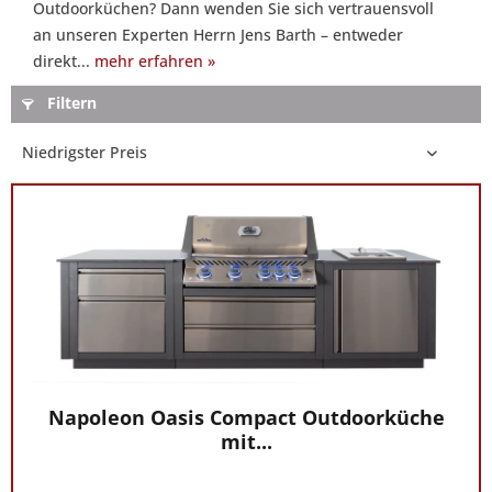
Outdoorküchen? Dann wenden Sie sich vertrauensvoll
Sie
an unseren Experten Herrn Jens Barth – entweder
gern:
direkt...
mehr erfahren »
Sie
wünschen
Filtern
konkrete
Informationen
oder
eine
allgemeine
Beratung
zum
Thema
Napoleon
Outdoorküchen?
Dann
wenden
Napoleon Oasis Compact Outdoorküche
mit...
Sie
sich