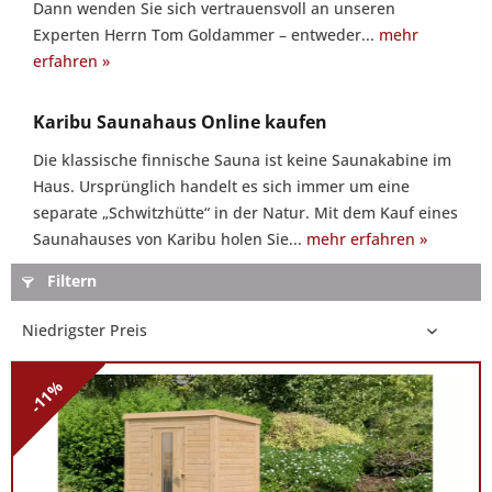
Dann wenden Sie sich vertrauensvoll an unseren
Sie
Experten Herrn Tom Goldammer – entweder...
mehr
gern:
erfahren »
Sie
wünschen
Karibu Saunahaus Online kaufen
konkrete
Informationen
Die klassische finnische Sauna ist keine Saunakabine im
oder
Haus. Ursprünglich handelt es sich immer um eine
eine
separate „Schwitzhütte“ in der Natur. Mit dem Kauf eines
allgemeine
Saunahauses von Karibu holen Sie...
mehr erfahren »
Beratung
Filtern
zu
unseren
Karibu
Saunahäusern?
-11%
Dann
wenden
Sie
sich