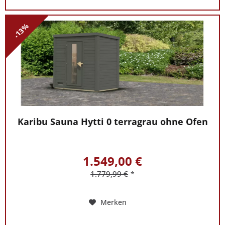
5648077
.
-13%
Karibu Sauna Hytti 0 terragrau ohne Ofen
1.549,00 €
1.779,99 €
*
Merken