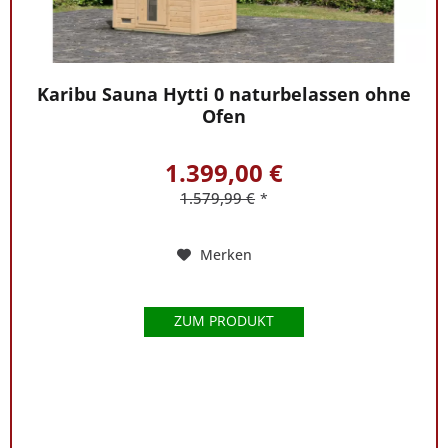
vertrauensvoll
an unseren
Experten
Herrn
Karibu Sauna Hytti 0 naturbelassen ohne
Tom
Ofen
Goldammer
–
1.399,00 €
entweder
direkt
1.579,99 €
*
in
unserer
Merken
Saunawelt
in
Stuhr
ZUM PRODUKT
bei
Bremen
oder
telefonisch
unter
0421-