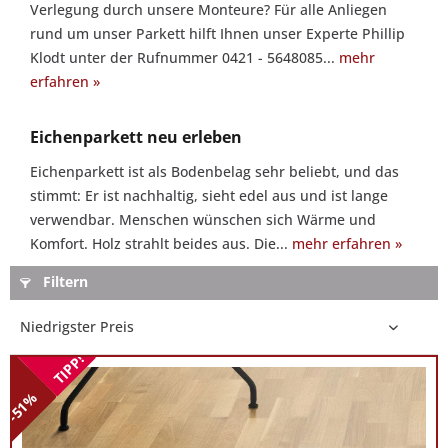
Verlegung durch unsere Monteure? Für alle Anliegen
Sie
rund um unser Parkett hilft Ihnen unser Experte Phillip
gern:
Klodt unter der Rufnummer 0421 - 5648085...
mehr
Sie
erfahren »
haben
Fragen
Eichenparkett neu erleben
zu
unseren
Eichenparkett ist als Bodenbelag sehr beliebt, und das
Produkten
stimmt: Er ist nachhaltig, sieht edel aus und ist lange
oder
verwendbar. Menschen wünschen sich Wärme und
zur
Komfort. Holz strahlt beides aus. Die...
mehr erfahren »
Verlegung
durch
Filtern
unsere
Monteure?
Für
TIPP!
alle
-51%
Anliegen
rund