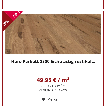
TIPP!
-29%
Haro Parkett 2500 Eiche astig rustikal...
49,95 € / m²
69,95 € / m²
*
(178,02 € / Paket)
Merken