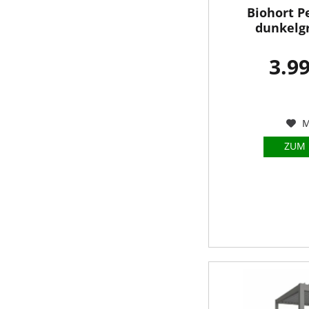
Biohort P
dunkelgr
3.99
M
ZUM