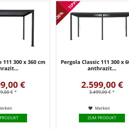
TIPP!
-26%
e 111 300 x 360 cm
Pergola Classic 111 300 x 
razit...
anthrazit...
9,00 €
2.599,00 €
99,00 €
3.499,00 €
*
*
erken
Merken
 PRODUKT
ZUM PRODUKT