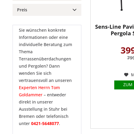
Aktion
Preis
Biohort
Sens-Line
Sens-Line Pav
von
399,00 €
bis
7499,00 €
Sie wünschen konkrete
Pergola
Informationen oder eine
individuelle Beratung zum
399
Thema
799
Terrassenüberdachungen
und Pergolen? Dann
wenden Sie sich
M
vertrauensvoll an unseren
ZUM
Experten Herrn Tom
Goldammer
– entweder
direkt in unserer
Ausstellung in Stuhr bei
Bremen oder telefonisch
unter
0421-5648077
.