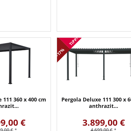
TIPP!
-17%
e 111 360 x 400 cm
Pergola Deluxe 111 300 x 
razit...
anthrazit...
9,00 €
3.899,00 €
99,00 €
4.699,00 €
*
*