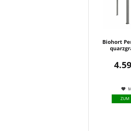
Biohort Pe
quarzgr
4.59
M
ZUM