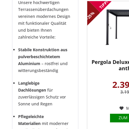
TIPP!
Unsere hochwertigen
Terrassenüberdachungen
-25%
vereinen modernes Design
mit funktionaler Qualität
und bieten Ihnen
zahlreiche Vorteile:
Stabile Konstruktion aus
pulverbeschichtetem
Pergola Delux
Aluminium
– rostfrei und
anth
witterungsbeständig
2.39
Langlebige
Dachlösungen
für
3.1
zuverlässigen Schutz vor
Sonne und Regen
M
Pflegeleichte
ZUM
Materialien
mit moderner