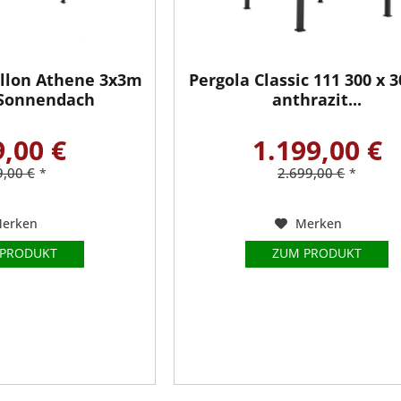
illon Athene 3x3m
Pergola Classic 111 300 x 
 Sonnendach
anthrazit...
,00 €
1.199,00 €
,00 €
2.699,00 €
*
*
erken
Merken
 PRODUKT
ZUM PRODUKT