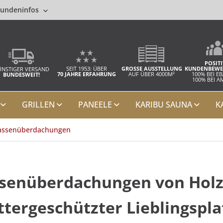
undeninfos
POSITI
SEIT 1953: ÜBER
GROSSE AUSSTELLUNG
KUNDENBEWE
NSTIGER VERSAND
70 JAHRE ERFAHRUNG
AUF ÜBER 4000M²
100% BEI E
BUNDESWEIT!
100% BEI 
GRILLEN
PANEELE
KARIBU SAUNA
K
assenüberdachungen
senüberdachungen von Holzw
tergeschützter Lieblingspla