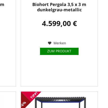
3 m
Biohort Pergola 3,5 x 3 m
dunkelgrau-metallic
4.599,00 €
Merken
ZUM PRODUKT
TIPP!
-6%