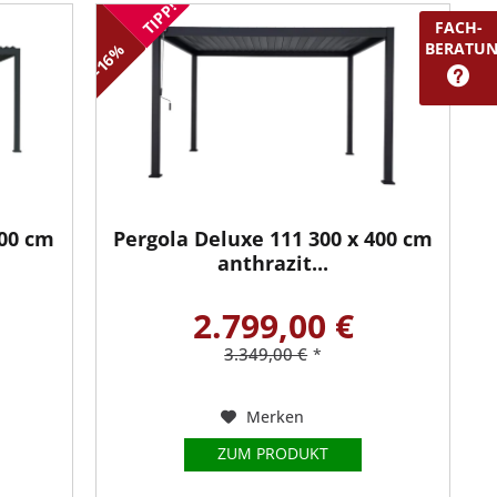
TIPP!
FACH-
BERATU
-16%
600 cm
Pergola Deluxe 111 300 x 400 cm
anthrazit...
2.799,00 €
3.349,00 €
*
Merken
ZUM PRODUKT