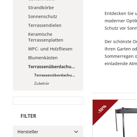
Strandkörbe
Entdecken Sie 
Sonnenschutz
moderner Optik 
Terrassendielen
Schutz vor Sonn
Keramische
Terrassenplatten
Der schönste O
WPC- und Holzfliesen
Ihren Garten od
Sommerregen od
Blumenkästen
einladende Atm
Terrassenüberdachungen
Terrassenüberdachungen
Zubehör
-50%
FILTER
Hersteller