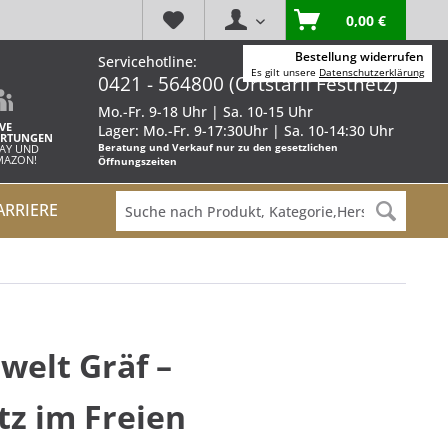
0,00 €
Bestellung widerrufen
Servicehotline:
Es gilt unsere
Datenschutzerklärung
0421 - 564800 (Ortstarif Festnetz)
Mo.-Fr. 9-18 Uhr | Sa. 10-15 Uhr
VE
Lager: Mo.-Fr. 9-17:30Uhr | Sa. 10-14:30 Uhr
RTUNGEN
Beratung und Verkauf nur zu den gesetzlichen
BAY UND
AMAZON!
Öffnungszeiten
ARRIERE
elt Gräf –
tz im Freien