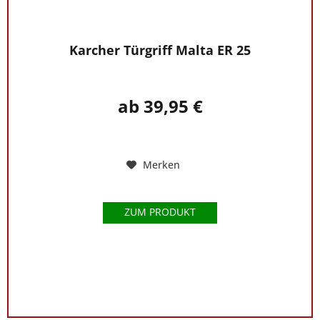
Rat
und
Tat
Karcher Türgriff Malta ER 25
zur
Seite.
Telefonisch
ab 39,95 €
erreichen
Sie
Ihn
unter
Merken
der
Rufnummer
0421-
ZUM PRODUKT
5648044
.
Türgriffe
und
Türbeschläge