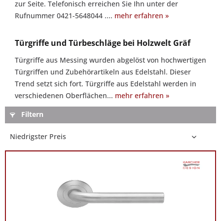
zur Seite. Telefonisch erreichen Sie Ihn unter der
Sie
Rufnummer 0421-5648044 ....
mehr erfahren »
gern:
Sie
Türgriffe und Türbeschläge bei Holzwelt Gräf
haben
Fragen
Türgriffe aus Messing wurden abgelöst von hochwertigen
zum
Türgriffen und Zubehörartikeln aus Edelstahl. Dieser
Thema
Trend setzt sich fort. Türgriffe aus Edelstahl werden in
Türgriffe
verschiedenen Oberflächen...
mehr erfahren »
&
Filtern
Türbeschläge?
Unser
Experte
Herr
Ingo
Lenz
steht
Ihnen
mit