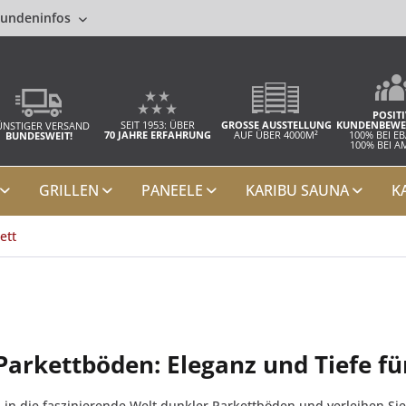
undeninfos
POSITI
SEIT 1953: ÜBER
GROSSE AUSSTELLUNG
KUNDENBEWE
NSTIGER VERSAND
70 JAHRE ERFAHRUNG
AUF ÜBER 4000M²
100% BEI E
BUNDESWEIT!
100% BEI 
GRILLEN
PANEELE
KARIBU SAUNA
K
ett
Parkettböden: Eleganz und Tiefe fü
n in die faszinierende Welt dunkler Parkettböden und verleihen S