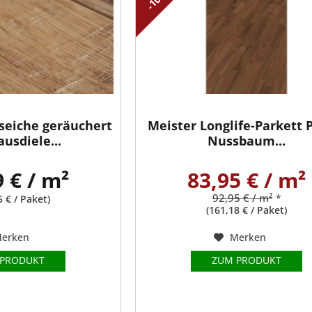
sseiche geräuchert
Meister Longlife-Parkett 
usdiele...
Nussbaum...
9 € / m²
83,95 € / m²
92,95 € / m²
*
5 € / Paket)
(161,18 € / Paket)
erken
Merken
 PRODUKT
ZUM PRODUKT