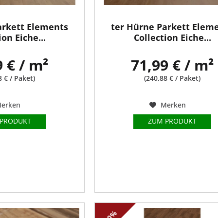
arkett Elements
ter Hürne Parkett Elem
ion Eiche...
Collection Eiche...
9 € / m²
71,99 € / m²
8 € / Paket)
(240,88 € / Paket)
erken
Merken
 PRODUKT
ZUM PRODUKT
-10%