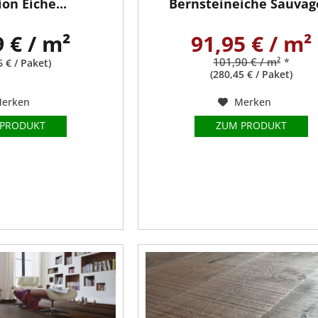
ion Eiche...
Bernsteineiche Sauvage
9 € / m²
91,95 € / m²
101,90 € / m²
*
6 € / Paket)
(280,45 € / Paket)
erken
Merken
 PRODUKT
ZUM PRODUKT