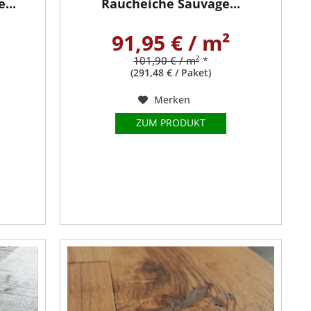
...
Raucheiche Sauvage...
91,95 € / m²
101,90 € / m²
*
(291,48 € / Paket)
Merken
ZUM PRODUKT