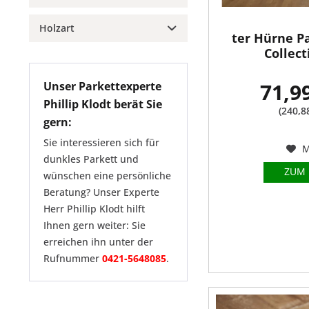
Meister
PD 400
Lackiert
Stabmixmuster
Haro
PC 200 lackiert
geölt
Holzart
ter Hürne P
Schiffsboden 3-Stab
Aktion
Landhausdiele Serie 4000
Collect
Sonstige
Landhausdiele 1-Stab
Elements Collection
Nussbaum
Fischgrätmuster
Classic Collection
71,9
Unser Parkettexperte
Esche
Schiffsboden Serie 4000
Phillip Klodt berät Sie
(240,8
Eiche grau
gern:
Eiche dunkel
Sie interessieren sich für
Eiche
M
dunkles Parkett und
ZUM
wünschen eine persönliche
Beratung? Unser Experte
Herr Phillip Klodt hilft
Ihnen gern weiter: Sie
erreichen ihn unter der
Rufnummer
0421-5648085
.