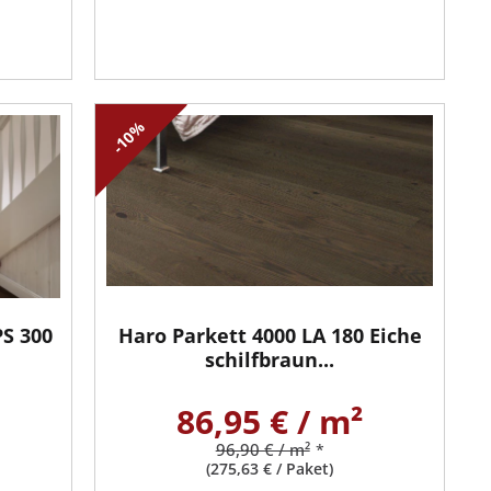
-10%
PS 300
Haro Parkett 4000 LA 180 Eiche
schilfbraun...
86,95 € / m²
96,90 € / m²
*
(275,63 € / Paket)