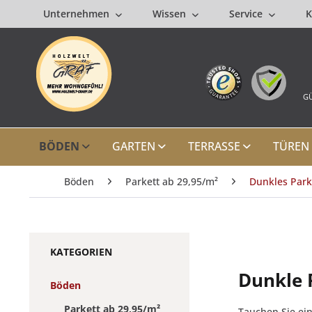
Unternehmen
Wissen
Service
K
GÜ
BÖDEN
GARTEN
TERRASSE
TÜREN
Böden
Parkett ab 29,95/m²
Dunkles Park
KATEGORIEN
Dunkle 
Böden
Parkett ab 29,95/m²
Tauchen Sie ei