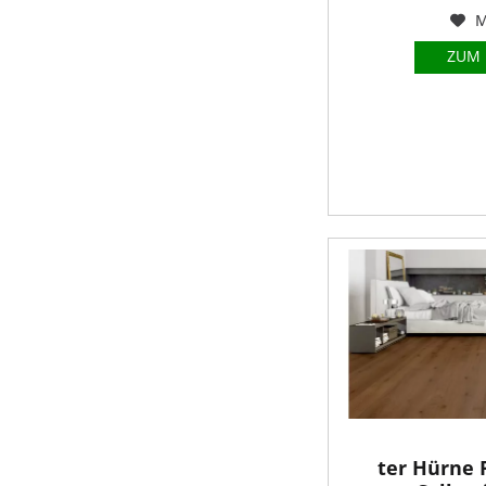
M
ZUM
ter Hürne 