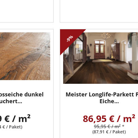
-9%
osseiche dunkel
Meister Longlife-Parkett 
uchert...
Eiche...
9 € / m²
86,95 € / m²
95,95 € / m²
*
4 € / Paket)
(87,91 € / Paket)