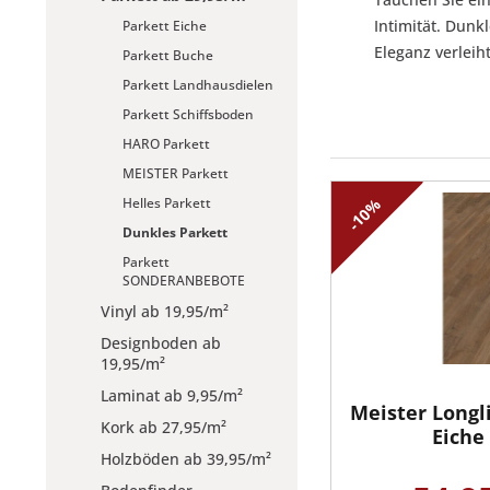
Intimität. Dunk
Parkett Eiche
Eleganz verleiht
Parkett Buche
Parkett Landhausdielen
Parkett Schiffsboden
HARO Parkett
MEISTER Parkett
Helles Parkett
-10%
Dunkles Parkett
Parkett
SONDERANBEBOTE
Vinyl ab 19,95/m²
Designboden ab
19,95/m²
Laminat ab 9,95/m²
Meister Longl
Kork ab 27,95/m²
Eiche 
Holzböden ab 39,95/m²