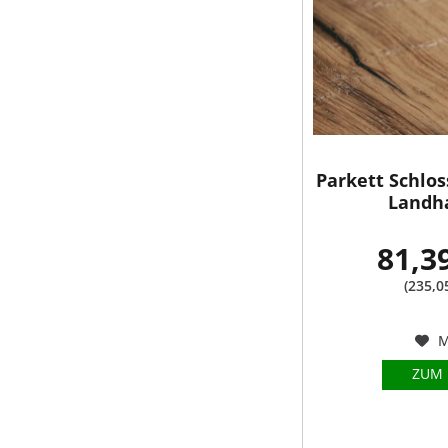
Parkett Schlo
Landha
81,3
(235,0
M
ZUM