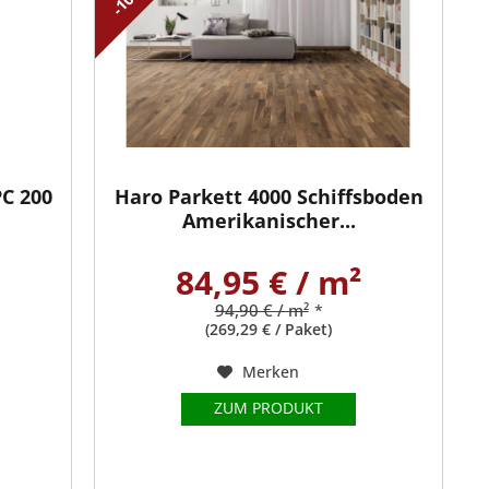
PC 200
Haro Parkett 4000 Schiffsboden
Amerikanischer...
84,95 € / m²
94,90 € / m²
*
(269,29 € / Paket)
Merken
ZUM PRODUKT