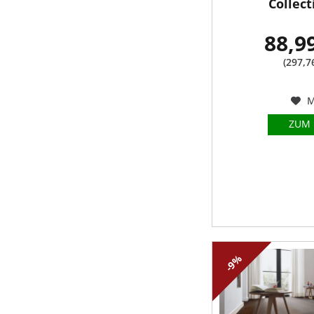
Collect
88,9
(297,7
M
ZUM
-9%