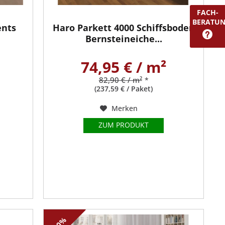
FACH-
BERATU
ents
Haro Parkett 4000 Schiffsboden
Bernsteineiche...
74,95 € / m²
82,90 € / m²
*
(237,59 € / Paket)
Merken
ZUM PRODUKT
-10%