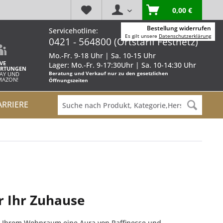
0,00 €
Bestellung widerrufen
Servicehotline:
Es gilt unsere
Datenschutzerklärung
0421 - 564800 (Ortstarif Festnetz)
Mo.-Fr. 9-18 Uhr | Sa. 10-15 Uhr
VE
Lager: Mo.-Fr. 9-17:30Uhr | Sa. 10-14:30 Uhr
RTUNGEN
Beratung und Verkauf nur zu den gesetzlichen
BAY UND
AMAZON!
Öffnungszeiten
ARRIERE
r Ihr Zuhause
ie Ihrem Wohnraum eine Aura von Raffinesse und