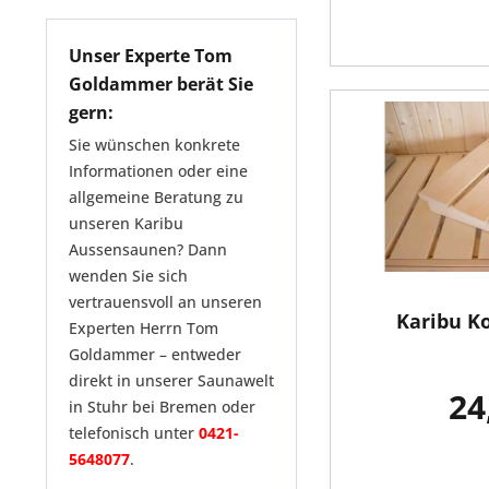
von
22,99 €
bis
299,99 €
Unser Experte Tom
Goldammer berät Sie
gern:
Sie wünschen konkrete
Informationen oder eine
allgemeine Beratung zu
unseren Karibu
Aussensaunen? Dann
wenden Sie sich
vertrauensvoll an unseren
Karibu K
Experten Herrn Tom
Goldammer – entweder
direkt in unserer Saunawelt
24
in Stuhr bei Bremen oder
telefonisch unter
0421-
5648077
.