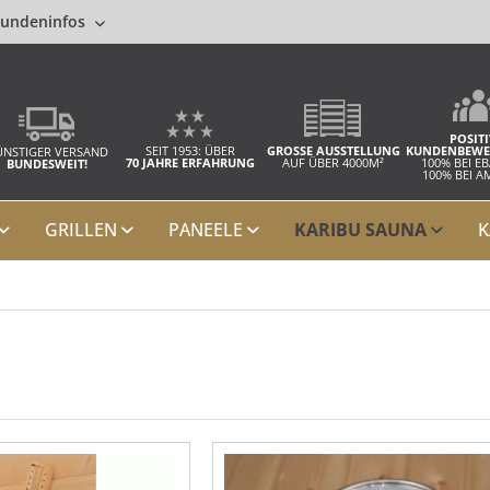
undeninfos
POSITI
SEIT 1953: ÜBER
GROSSE AUSSTELLUNG
KUNDENBEWE
NSTIGER VERSAND
70 JAHRE ERFAHRUNG
AUF ÜBER 4000M²
100% BEI E
BUNDESWEIT!
100% BEI 
GRILLEN
PANEELE
KARIBU SAUNA
K