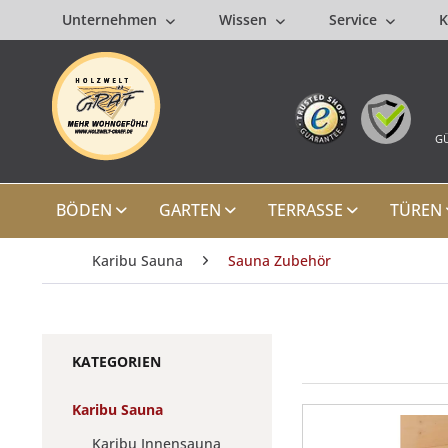
Unternehmen
Wissen
Service
K
GÜ
BÖDEN
GARTEN
TERRASSE
TÜREN
Karibu Sauna
Sauna Zubehör
KATEGORIEN
Karibu Sauna
Karibu Innensauna