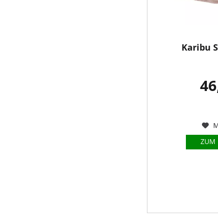
Karibu 
46
M
ZUM