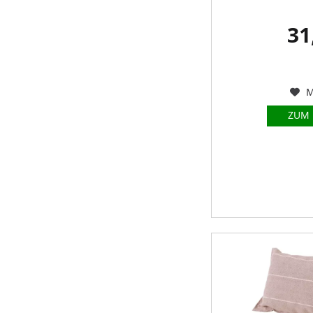
31
M
ZUM