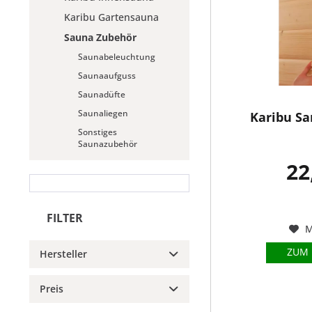
Karibu Gartensauna
Sauna Zubehör
Saunabeleuchtung
Saunaaufguss
Saunadüfte
Saunaliegen
Karibu Sa
Sonstiges
Saunazubehör
22
FILTER
M
ZUM
Hersteller
Karibu
Preis