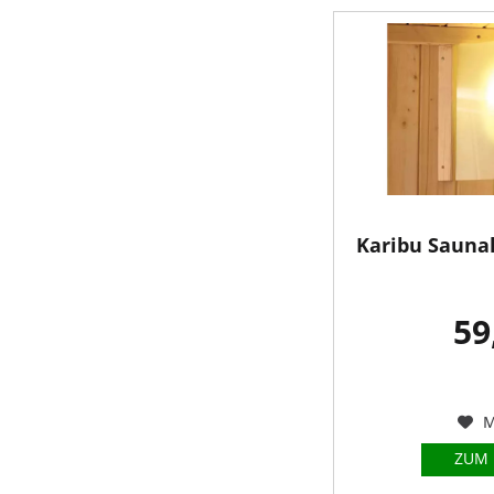
Karibu Sauna
59
M
ZUM