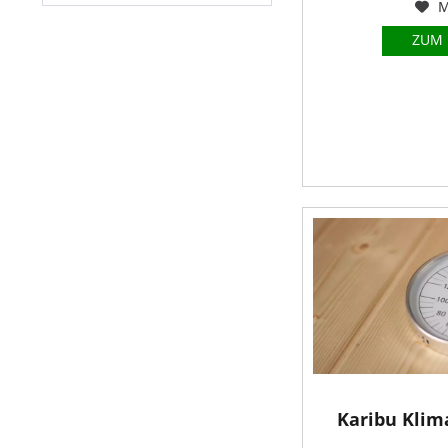
M
ZUM
Karibu Klim