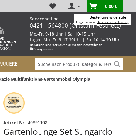
0,00 €
Bestellung widerrufen
Servicehotline:
Es gilt unsere
Datenschutzerklärung
0421 - 564800 (Ortstarif Festnetz)
Mo.-Fr. 9-18 Uhr | Sa. 10-15 Uhr
VE
Lager: Mo.-Fr. 9-17:30Uhr | Sa. 10-14:30 Uhr
RTUNGEN
Beratung und Verkauf nur zu den gesetzlichen
BAY UND
AMAZON!
Öffnungszeiten
ARRIERE
Akazie Multifunktions-Gartenmöbel Olympia
Artikel-Nr.:
40891108
Gartenlounge Set Sungardo