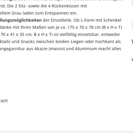
nd. Die 2 Sitz- sowie die 4 Rückenkissen mit
hellem Grau laden zum Entspannen ein.
llungsmöglichkeiten
der Einzelteile. Ob L-Form mit Schenkel
Bänke mit Ihren Maßen von je ca. 175 x 70 x 78 cm (B x H x T)
70 x 41 x 35 cm, B x H x T) ist vielfältig einsetzbar, entweder
cktails und Snacks zwischen beiden Liegen oder hochkant als
ngegarnitur aus Akazie (massiv) und Aluminium macht alles
azit