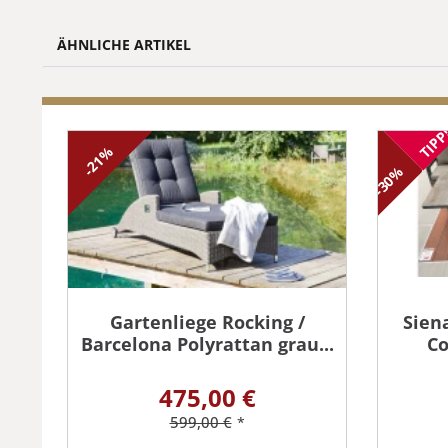
ÄHNLICHE ARTIKEL
TIPP
-21%
-30%
Gartenliege Rocking /
Sien
Barcelona Polyrattan grau...
Co
475,00 €
599,00 €
*