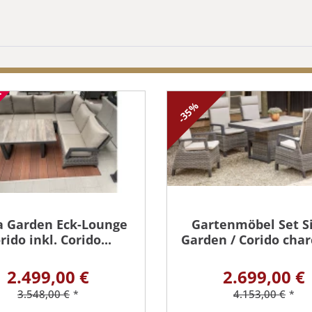
!
-35%
a Garden Eck-Lounge
Gartenmöbel Set S
rido inkl. Corido...
Garden / Corido charc
2.499,00 €
2.699,00 €
3.548,00 €
4.153,00 €
*
*