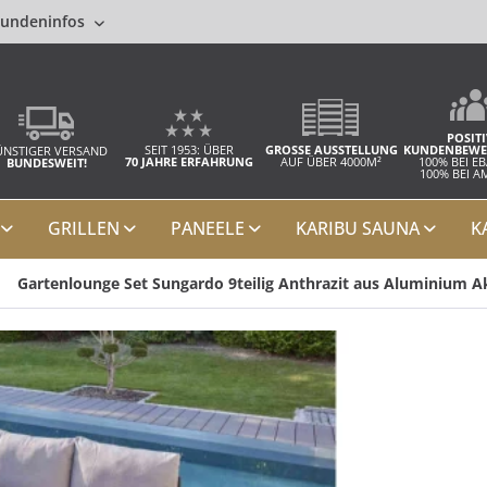
undeninfos
POSITI
SEIT 1953: ÜBER
GROSSE AUSSTELLUNG
KUNDENBEWE
NSTIGER VERSAND
70 JAHRE ERFAHRUNG
AUF ÜBER 4000M²
100% BEI E
BUNDESWEIT!
100% BEI 
GRILLEN
PANEELE
KARIBU SAUNA
K
Gartenlounge Set Sungardo 9teilig Anthrazit aus Aluminium 