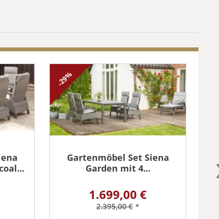
-29%
-4
iena
Gartenmöbel Set Siena
oal...
Garden mit 4...
L
1.699,00 €
2.395,00 €
*