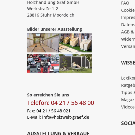
Holzhandlung Gräf GmbH
FAQ
Werkstraße 1-2
Cookie
28816 Stuhr Moordeich
Impre
Datens
Bilder unserer Ausstellung
AGB &
Widerr
Versa
WISS
Lexiko
Ratgeb
Tipps 
So erreichen Sie uns
Magaz
Telefon: 04 21 / 56 48 00
Videos
Fax: 04 21 / 56 48 021
E-Mail:
info@holzwelt-graef.de
SOCI
AUSSTELLUNG & VERKAUF