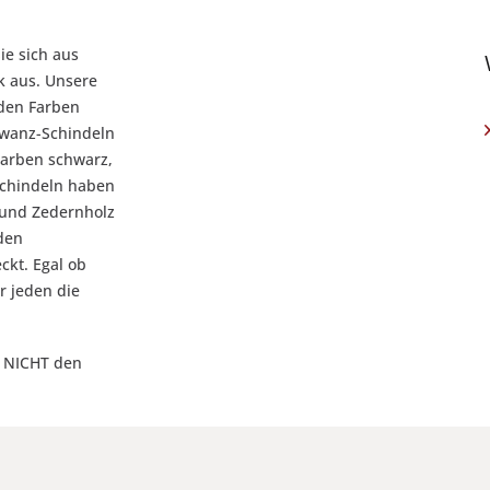
ie sich aus
k aus. Unsere
 den Farben
hwanz-Schindeln
Farben schwarz,
Schindeln haben
 und Zedernholz
 den
ckt. Egal ob
r jeden die
gt NICHT den