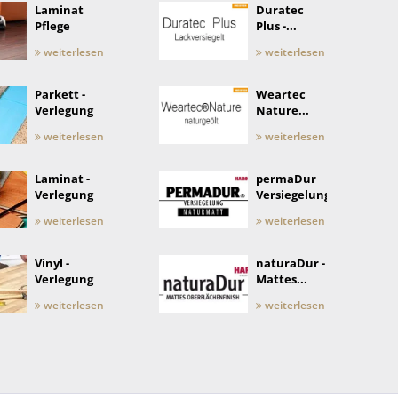
Laminat
Duratec
Pflege
Plus -...
weiterlesen
weiterlesen
Parkett -
Weartec
Verlegung
Nature...
weiterlesen
weiterlesen
Laminat -
permaDur
Verlegung
Versiegelung
weiterlesen
weiterlesen
Vinyl -
naturaDur -
Verlegung
Mattes...
weiterlesen
weiterlesen