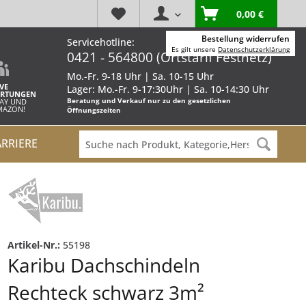
0,00 €
Bestellung widerrufen
Servicehotline:
Es gilt unsere
Datenschutzerklärung
0421 - 564800 (Ortstarif Festnetz)
Mo.-Fr. 9-18 Uhr | Sa. 10-15 Uhr
VE
Lager: Mo.-Fr. 9-17:30Uhr | Sa. 10-14:30 Uhr
RTUNGEN
Beratung und Verkauf nur zu den gesetzlichen
BAY UND
AMAZON!
Öffnungszeiten
ARRIERE
Artikel-Nr.:
55198
Karibu Dachschindeln
Rechteck schwarz 3m²