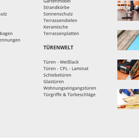
Gartenmöbel
Strandkörbe
hutz
Sonnenschutz
Terrassendielen
Keramische
nbogen
Terrassenplatten
rennungen
TÜRENWELT
Türen - Weißlack
Türen - CPL - Laminat
Schiebetüren
Glastüren
Wohnungseingangstüren
Türgriffe & Türbeschläge