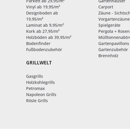
Parkett ab 29,95/m²
Gartenhäuser
Vinyl ab 19,95/m²
Carport
Designboden ab
Zäune - Sichtsc
19,95/m²
Vorgartenzäune
Laminat ab 9,95/m²
Spielgeräte
Kork ab 27,95/m²
Pergola + Rose
Holzböden ab 39,95/m²
Mülltonnenabt
Bodenfinder
Gartenpavillons
Fußbodenzubehör
Gartenzubehör
Brennholz
GRILLWELT
Gasgrills
Holzkohlegrills
Petromax
Napoleon Grills
Rösle Grills