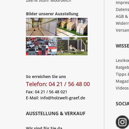
28816 Stuhr Moordeich
Impre
Datens
Bilder unserer Ausstellung
AGB &
Widerr
Versa
WISS
Lexiko
Ratgeb
Tipps 
So erreichen Sie uns
Magaz
Telefon: 04 21 / 56 48 00
Videos
Fax: 04 21 / 56 48 021
E-Mail:
info@holzwelt-graef.de
SOCI
AUSSTELLUNG & VERKAUF
Wir sind für Sie da