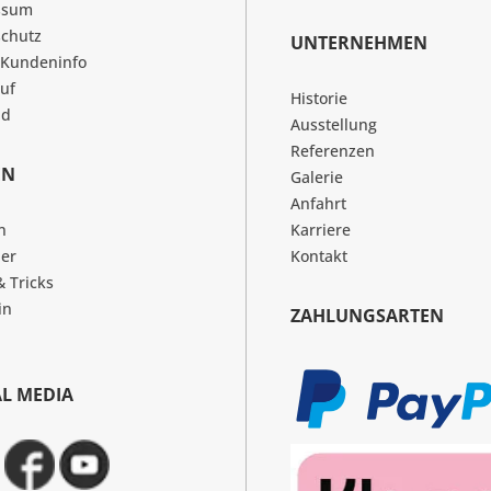
ssum
chutz
UNTERNEHMEN
 Kundeninfo
uf
Historie
nd
Ausstellung
Referenzen
EN
Galerie
Anfahrt
n
Karriere
er
Kontakt
& Tricks
in
ZAHLUNGSARTEN
AL MEDIA