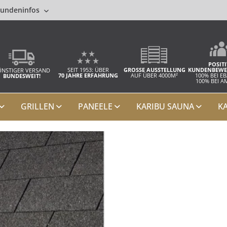
undeninfos
POSITI
SEIT 1953: ÜBER
GROSSE AUSSTELLUNG
KUNDENBEWE
NSTIGER VERSAND
70 JAHRE ERFAHRUNG
AUF ÜBER 4000M²
100% BEI E
BUNDESWEIT!
100% BEI 
GRILLEN
PANEELE
KARIBU SAUNA
K