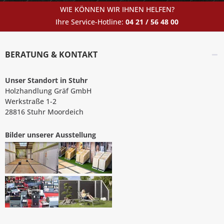
zur
WIE KÖNNEN WIR IHNEN HELFEN?
Seite:
Ihre Service-Hotline:
04 21 / 56 48 00
Sie
erreichen ihn
unter
BERATUNG & KONTAKT
der
Rufnummer
Unser Standort in Stuhr
0421-
Holzhandlung Gräf GmbH
5648054
.
Werkstraße 1-2
28816 Stuhr Moordeich
Bilder unserer Ausstellung