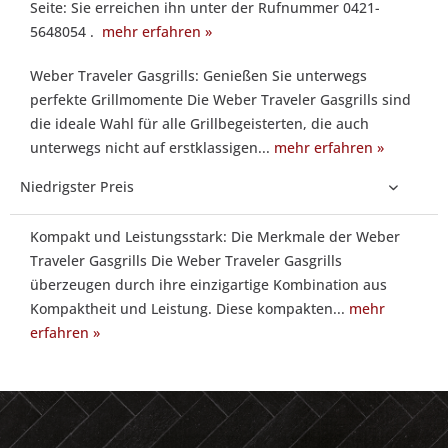
Seite: Sie erreichen ihn unter der Rufnummer 0421-
Sie
5648054 .
mehr erfahren »
gern:
Bei
Weber Traveler Gasgrills: Genießen Sie unterwegs
Fragen
perfekte Grillmomente Die Weber Traveler Gasgrills sind
zum
die ideale Wahl für alle Grillbegeisterten, die auch
Weber
unterwegs nicht auf erstklassigen...
mehr erfahren »
Traveler
Gasgrill
steht
Ihnen
Kompakt und Leistungsstark: Die Merkmale der Weber
unser/e Grillexperte
Traveler Gasgrills Die Weber Traveler Gasgrills
Herr
überzeugen durch ihre einzigartige Kombination aus
Jens
Kompaktheit und Leistung. Diese kompakten...
mehr
Barth
erfahren »
mit
Rat
und
Tat