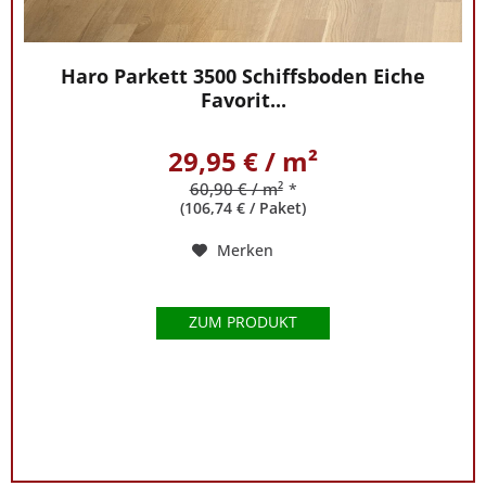
um
unser
Haro Parkett 3500 Schiffsboden Eiche
Parkett
Favorit...
hilft
Ihnen
unser
29,95 € / m²
Experte
60,90 € / m²
*
Phillip
(106,74 € / Paket)
Klodt
Merken
unter
der
Rufnummer
ZUM PRODUKT
0421
-
5648085
gern
weiter.
Darum