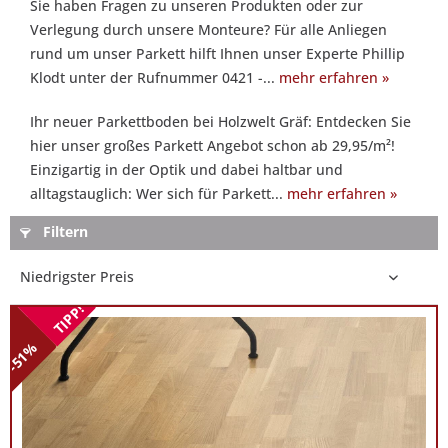
Sie haben Fragen zu unseren Produkten oder zur
berät
Verlegung durch unsere Monteure? Für alle Anliegen
Sie
rund um unser Parkett hilft Ihnen unser Experte Phillip
gern:
Klodt unter der Rufnummer 0421 -...
mehr erfahren »
Sie
haben
Ihr neuer Parkettboden bei Holzwelt Gräf: Entdecken Sie
Fragen
hier unser großes Parkett Angebot schon ab 29,95/m²!
zu
Einzigartig in der Optik und dabei haltbar und
unseren
alltagstauglich: Wer sich für Parkett...
mehr erfahren »
Produkten
oder
Filtern
zur
Verlegung
durch
TIPP!
unsere
-51%
Monteure?
Für
alle
Anliegen
rund