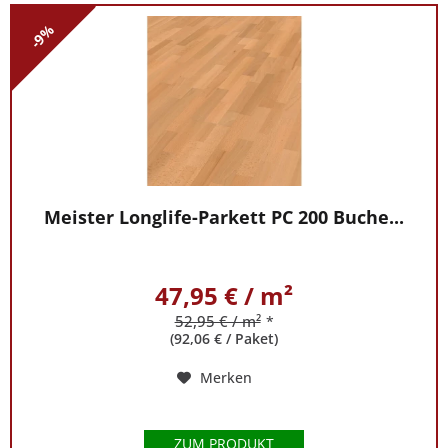
auch
das
-9%
Angebot
an
Parkett.
Verschiedene
Farben,
Maserungen,
Sortierungen
Meister Longlife-Parkett PC 200 Buche...
und
mehr
warten
47,95 € / m²
auf
Sie.
52,95 € / m²
*
Jedes
(92,06 € / Paket)
Brett
Merken
ist
ein
Unikat
ZUM PRODUKT