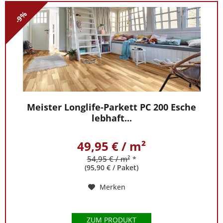
14,95€/m².
-9%
Meister Longlife-Parkett PC 200 Esche
lebhaft...
49,95 € / m²
54,95 € / m²
*
(95,90 € / Paket)
Merken
ZUM PRODUKT