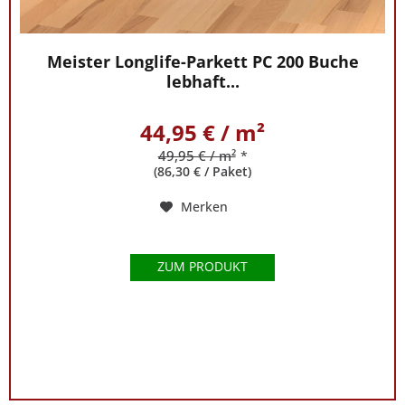
gereinigt
werden,
ist
Meister Longlife-Parkett PC 200 Buche
lebhaft...
gesund
und
auch
44,95 € / m²
für
49,95 € / m²
*
Allergiker
(86,30 € / Paket)
geeignet.
Merken
Vielfältig:
So
ZUM PRODUKT
vielfältig
wie
die
Natur
selbst
ist