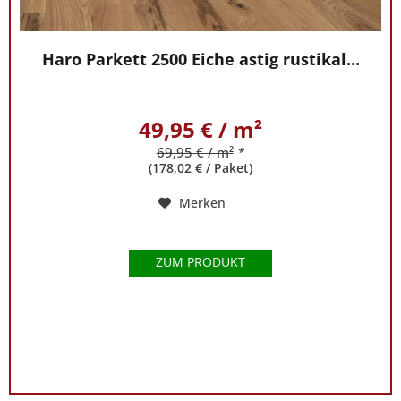
in
Stuhr
bei
Haro Parkett 2500 Eiche astig rustikal...
Bremen.
Auf
49,95 € / m²
Wunsch
verlegen
69,95 € / m²
*
(178,02 € / Paket)
wir
Ihr
Merken
Parkett
mit
hauseigenen
ZUM PRODUKT
Tischlern
im
Großraum
Bremen
schon
ab