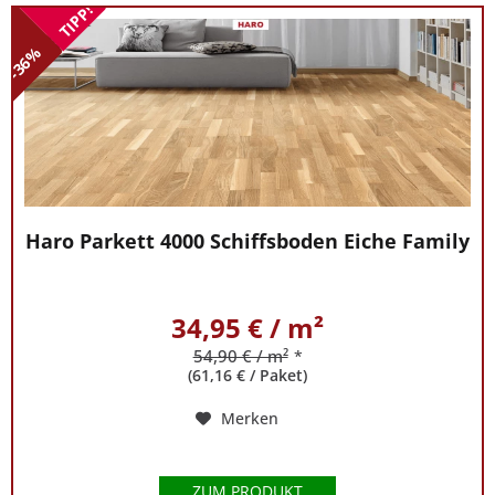
ist
TIPP!
Parkett
-36%
eine
gute
Wahl:
Mit
Parkett
aus
Eiche
Haro Parkett 4000 Schiffsboden Eiche Family
und
anderen
Holzarten
34,95 € / m²
entscheiden
54,90 € / m²
*
Sie
(61,16 € / Paket)
sich
Merken
für
einen
Bodenbelag,
ZUM PRODUKT