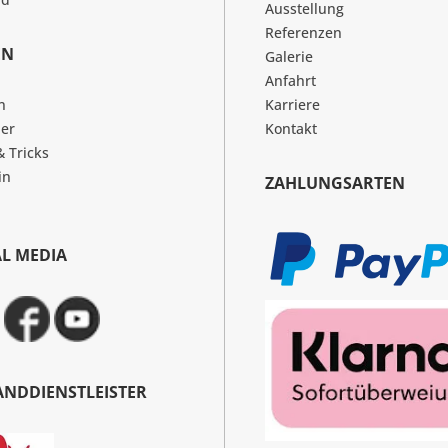
Ausstellung
Referenzen
EN
Galerie
Anfahrt
n
Karriere
er
Kontakt
& Tricks
in
ZAHLUNGSARTEN
AL MEDIA
ANDDIENSTLEISTER