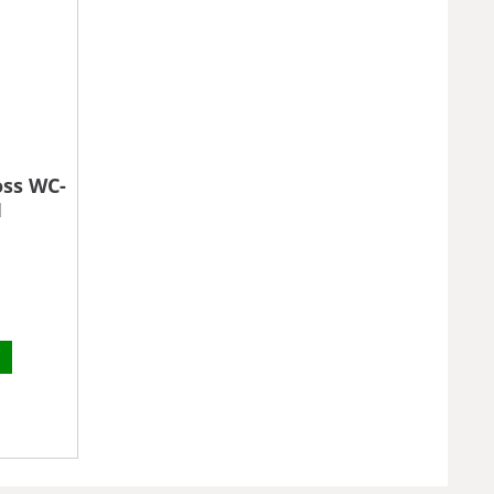
oss WC-
1