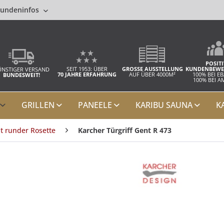
undeninfos
POSITI
SEIT 1953: ÜBER
GROSSE AUSSTELLUNG
KUNDENBEWE
NSTIGER VERSAND
70 JAHRE ERFAHRUNG
AUF ÜBER 4000M²
100% BEI E
BUNDESWEIT!
100% BEI 
GRILLEN
PANEELE
KARIBU SAUNA
K
it runder Rosette
Karcher Türgriff Gent R 473