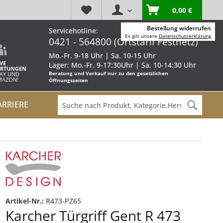
0,00 €
Bestellung widerrufen
Servicehotline:
Es gilt unsere
Datenschutzerklärung
0421 - 564800 (Ortstarif Festnetz)
Mo.-Fr. 9-18 Uhr | Sa. 10-15 Uhr
VE
Lager: Mo.-Fr. 9-17:30Uhr | Sa. 10-14:30 Uhr
RTUNGEN
Beratung und Verkauf nur zu den gesetzlichen
BAY UND
AMAZON!
Öffnungszeiten
ARRIERE
Artikel-Nr.:
R473-PZ65
Karcher Türgriff Gent R 473