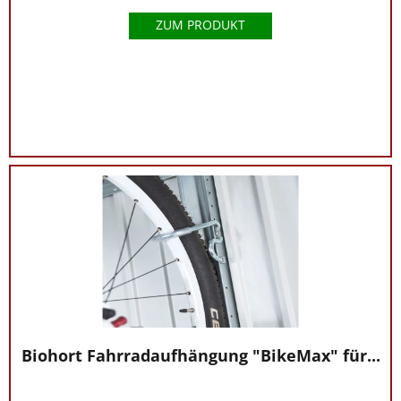
ZUM PRODUKT
Biohort Fahrradaufhängung "BikeMax" für...