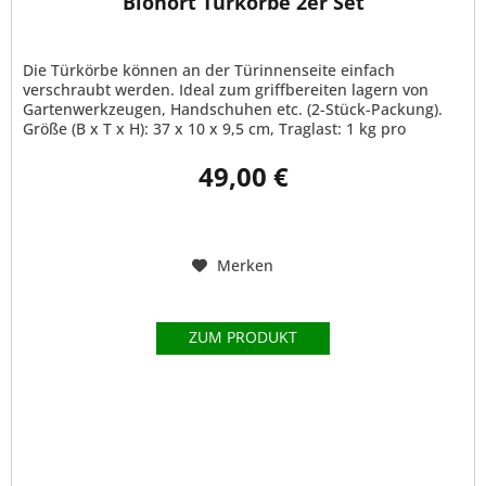
Biohort Türkörbe 2er Set
Die Türkörbe können an der Türinnenseite einfach
verschraubt werden. Ideal zum griffbereiten lagern von
Gartenwerkzeugen, Handschuhen etc. (2-Stück-Packung).
Größe (B x T x H): 37 x 10 x 9,5 cm, Traglast: 1 kg pro
Türkorb
49,00 €
Merken
ZUM PRODUKT