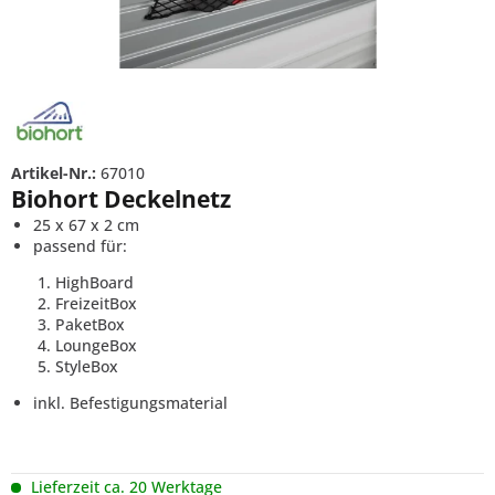
Artikel-Nr.:
67010
Biohort Deckelnetz
25 x 67 x 2 cm
passend für:
HighBoard
FreizeitBox
PaketBox
LoungeBox
StyleBox
inkl. Befestigungsmaterial
Lieferzeit ca. 20 Werktage