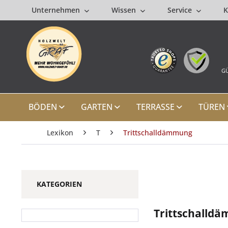
Unternehmen
Wissen
Service
K
GÜ
BÖDEN
GARTEN
TERRASSE
TÜREN
Lexikon
T
Trittschalldämmung
KATEGORIEN
Trittschalld