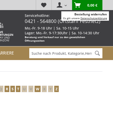
0,00 €
Bestellung widerrufen
Servicehotline:
Es gilt unsere
Datenschutzerklärung
0421 - 564800 (Ortstarif Festnetz)
Mo.-Fr. 9-18 Uhr | Sa. 10-15 Uhr
VE
Lager: Mo.-Fr. 9-17:30Uhr | Sa. 10-14:30 Uhr
RTUNGEN
Beratung und Verkauf nur zu den gesetzlichen
BAY UND
AMAZON!
Öffnungszeiten
ARRIERE
Q
R
S
T
U
V
W
X
Y
Z