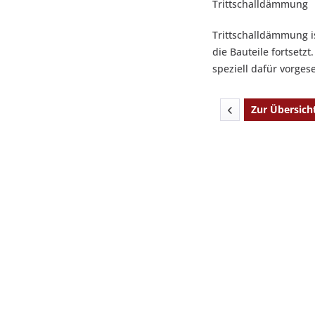
Trittschalldämmung
Trittschalldämmung i
die Bauteile fortset
speziell dafür vorge
Zur Übersich