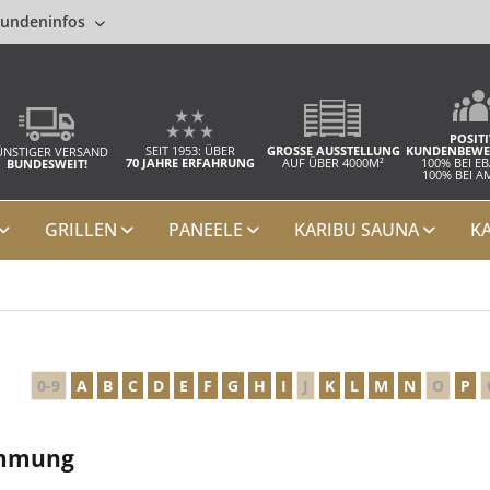
undeninfos
POSITI
SEIT 1953: ÜBER
GROSSE AUSSTELLUNG
KUNDENBEWE
NSTIGER VERSAND
70 JAHRE ERFAHRUNG
AUF ÜBER 4000M²
100% BEI E
BUNDESWEIT!
100% BEI 
GRILLEN
PANEELE
KARIBU SAUNA
K
0-9
A
B
C
D
E
F
G
H
I
J
K
L
M
N
O
P
ämmung