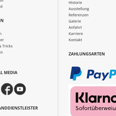
uf
Historie
nd
Ausstellung
Referenzen
EN
Galerie
Anfahrt
n
Karriere
er
Kontakt
& Tricks
in
ZAHLUNGSARTEN
AL MEDIA
ANDDIENSTLEISTER