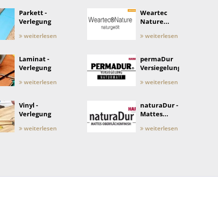
Parkett -
Weartec
Verlegung
Nature...
weiterlesen
weiterlesen
Laminat -
permaDur
Verlegung
Versiegelung
weiterlesen
weiterlesen
Vinyl -
naturaDur -
Verlegung
Mattes...
weiterlesen
weiterlesen