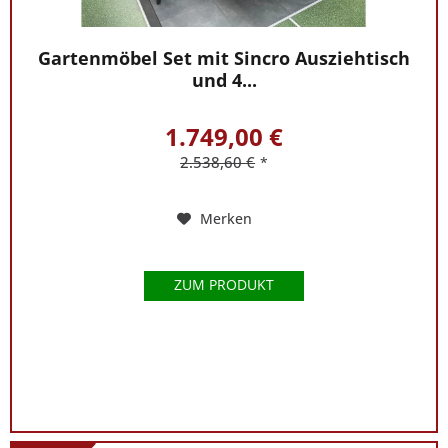
Goldammer
hilft
Ihnen
Gartenmöbel Set mit Sincro Ausziehtisch
gern
und 4...
unter
der
1.749,00 €
Nummer
2.538,60 €
*
0421-
5648077
weiter.
Merken
ZUM PRODUKT