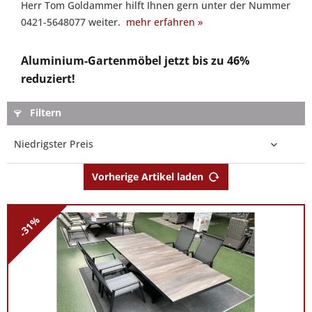
Herr Tom Goldammer hilft Ihnen gern unter der Nummer
Sie
0421-5648077 weiter.
mehr erfahren »
gern:
Sie
Aluminium-Gartenmöbel jetzt bis zu 46%
interessieren
reduziert!
sich
für
Gartenmöbel
Filtern
aus
Aluminium
und
Vorherige Artikel laden
möchten
eine
persönliche
-31%
Beratung?
Unser
Experte
Herr
Tom