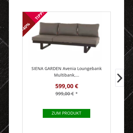
TIPP!
-40
-40%
SIENA GARDEN Avenia Loungebank
S
Multibank,...
599,00 €
999,00 €
*
ZUM PRODUKT