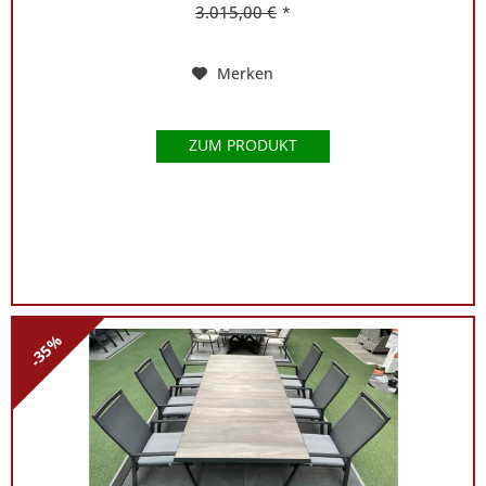
3.015,00 €
*
Merken
ZUM PRODUKT
-35%