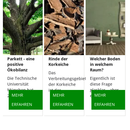
Parkett - eine
Rinde der
Welcher Boden
positive
Korkeiche
in welchem
Ökobilanz
Raum?
Das
Die Technische
Eigentlich ist
Verbreitungsgebiet
Universität
diese Frage
der Korkeiche
München hat
glasklar – aber
ist der...
MEHR
MEHR
MEHR
2003...
es...
ERFAHREN
ERFAHREN
ERFAHREN