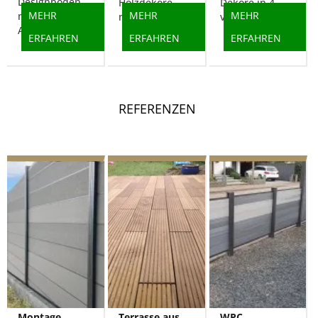
Designböden
Holzdekore
Dekore in 4
MEHR
MEHR
MEHR
mit geringer
mit...
verschiedenen...
Aufbauhöhe...
ERFAHREN
ERFAHREN
ERFAHREN
REFERENZEN
Montage
Terrasse aus
WPC