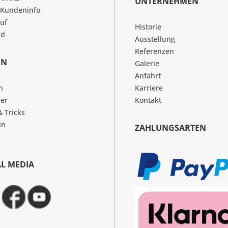
UNTERNEHMEN
 Kundeninfo
uf
Historie
nd
Ausstellung
Referenzen
EN
Galerie
Anfahrt
n
Karriere
er
Kontakt
& Tricks
in
ZAHLUNGSARTEN
AL MEDIA