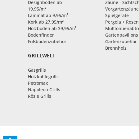
Designboden ab
Zäune - Sichtsc
19,95/m²
Vorgartenzäune
Laminat ab 9,95/m²
Spielgeräte
Kork ab 27,95/m²
Pergola + Rose
Holzböden ab 39,95/m²
Mülltonnenabt
Bodenfinder
Gartenpavillons
Fußbodenzubehör
Gartenzubehör
Brennholz
GRILLWELT
Gasgrills
Holzkohlegrills
Petromax
Napoleon Grills
Rösle Grills