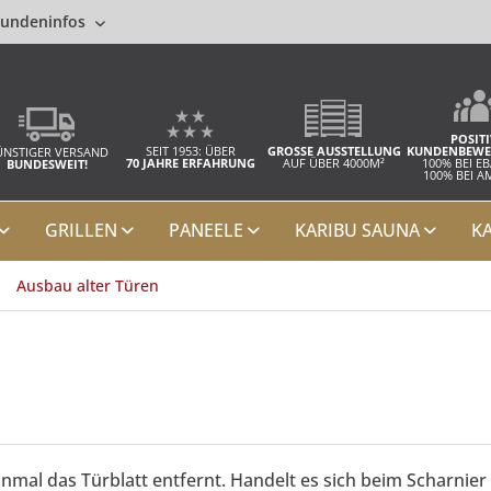
undeninfos
POSITI
SEIT 1953: ÜBER
GROSSE AUSSTELLUNG
KUNDENBEWE
NSTIGER VERSAND
70 JAHRE ERFAHRUNG
AUF ÜBER 4000M²
100% BEI E
BUNDESWEIT!
100% BEI 
GRILLEN
PANEELE
KARIBU SAUNA
K
Ausbau alter Türen
inmal das Türblatt entfernt. Handelt es sich beim Scharnie