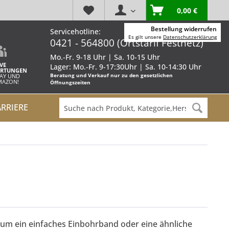
0,00 €
Bestellung widerrufen
Servicehotline:
Es gilt unsere
Datenschutzerklärung
0421 - 564800 (Ortstarif Festnetz)
Mo.-Fr. 9-18 Uhr | Sa. 10-15 Uhr
VE
Lager: Mo.-Fr. 9-17:30Uhr | Sa. 10-14:30 Uhr
RTUNGEN
Beratung und Verkauf nur zu den gesetzlichen
BAY UND
AMAZON!
Öffnungszeiten
ARRIERE
r um ein einfaches Einbohrband oder eine ähnliche