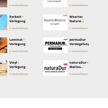
weiterlesen
weiterlesen
Parkett -
Weartec
Verlegung
Nature...
weiterlesen
weiterlesen
Laminat -
permaDur
Verlegung
Versiegelung
weiterlesen
weiterlesen
Vinyl -
naturaDur -
Verlegung
Mattes...
weiterlesen
weiterlesen