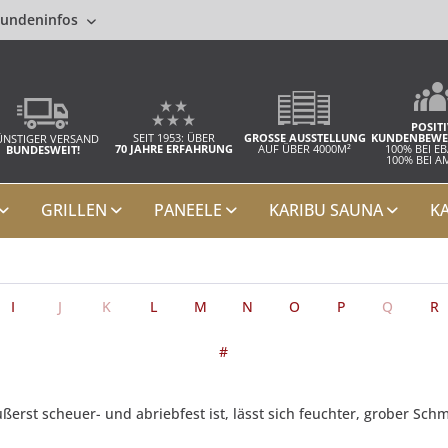
undeninfos
POSITI
SEIT 1953: ÜBER
GROSSE AUSSTELLUNG
KUNDENBEWE
NSTIGER VERSAND
70 JAHRE ERFAHRUNG
AUF ÜBER 4000M²
100% BEI E
BUNDESWEIT!
100% BEI 
GRILLEN
PANEELE
KARIBU SAUNA
K
I
J
K
L
M
N
O
P
Q
R
#
ßerst scheuer- und abriebfest ist, lässt sich feuchter, grober Sc