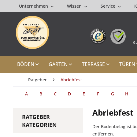
Unternehmen
Wissen
Service
K
GÜ
BÖDEN
GARTEN
TERRASSE
TÜREN
Ratgeber
Abriebfest
A
B
C
D
E
F
G
H
Abriebfest
RATGEBER
KATEGORIEN
Der Bodenbelag ist äu
entfernen.