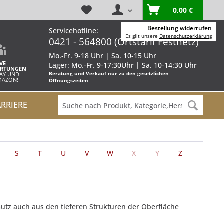
0,00 €
Bestellung widerrufen
Servicehotline:
Es gilt unsere
Datenschutzerklärung
0421 - 564800 (Ortstarif Festnetz)
Mo.-Fr. 9-18 Uhr | Sa. 10-15 Uhr
VE
Lager: Mo.-Fr. 9-17:30Uhr | Sa. 10-14:30 Uhr
RTUNGEN
Beratung und Verkauf nur zu den gesetzlichen
BAY UND
AMAZON!
Öffnungszeiten
ARRIERE
S
T
U
V
W
X
Y
Z
hmutz auch aus den tieferen Strukturen der Oberfläche