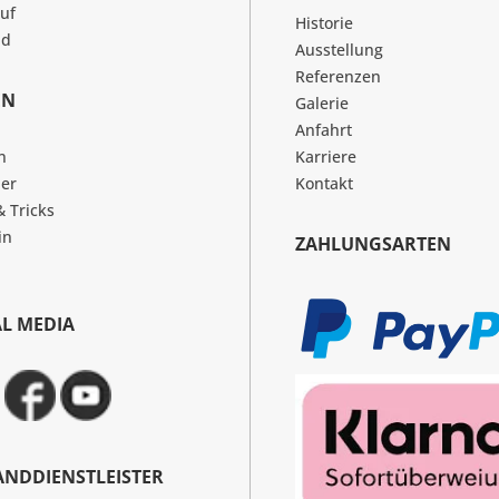
uf
Historie
nd
Ausstellung
Referenzen
EN
Galerie
Anfahrt
n
Karriere
er
Kontakt
& Tricks
in
ZAHLUNGSARTEN
AL MEDIA
ANDDIENSTLEISTER