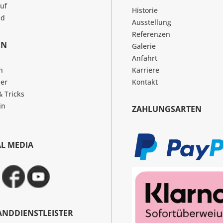
uf
Historie
nd
Ausstellung
Referenzen
EN
Galerie
Anfahrt
n
Karriere
er
Kontakt
& Tricks
in
ZAHLUNGSARTEN
AL MEDIA
ANDDIENSTLEISTER