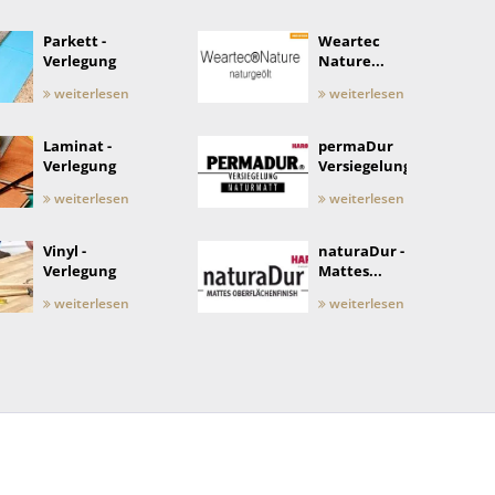
Parkett -
Weartec
Verlegung
Nature...
weiterlesen
weiterlesen
Laminat -
permaDur
Verlegung
Versiegelung
weiterlesen
weiterlesen
Vinyl -
naturaDur -
Verlegung
Mattes...
weiterlesen
weiterlesen