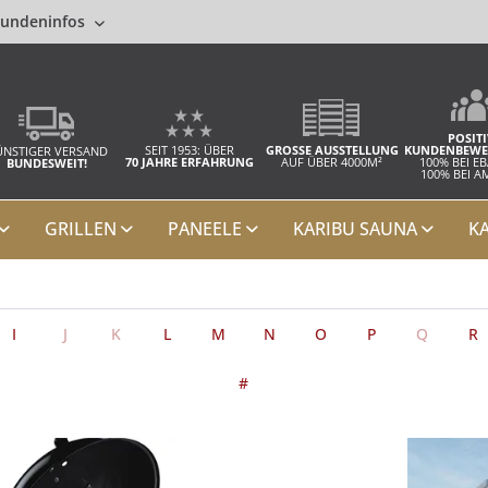
undeninfos
POSITI
SEIT 1953: ÜBER
GROSSE AUSSTELLUNG
KUNDENBEWE
NSTIGER VERSAND
70 JAHRE ERFAHRUNG
AUF ÜBER 4000M²
100% BEI E
BUNDESWEIT!
100% BEI 
GRILLEN
PANEELE
KARIBU SAUNA
K
I
J
K
L
M
N
O
P
Q
R
#