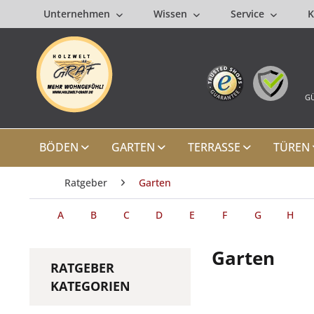
Unternehmen
Wissen
Service
K
GÜ
BÖDEN
GARTEN
TERRASSE
TÜREN
Ratgeber
Garten
A
B
C
D
E
F
G
H
Garten
RATGEBER
KATEGORIEN