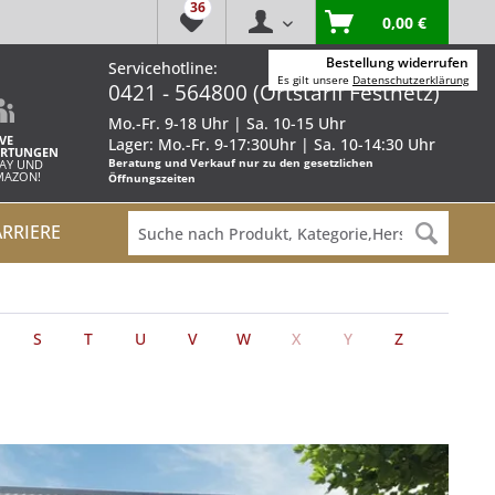
36
0,00 €
Bestellung widerrufen
Servicehotline:
Es gilt unsere
Datenschutzerklärung
0421 - 564800 (Ortstarif Festnetz)
Mo.-Fr. 9-18 Uhr | Sa. 10-15 Uhr
VE
Lager: Mo.-Fr. 9-17:30Uhr | Sa. 10-14:30 Uhr
RTUNGEN
Beratung und Verkauf nur zu den gesetzlichen
BAY UND
AMAZON!
Öffnungszeiten
ARRIERE
S
T
U
V
W
X
Y
Z