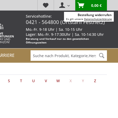
0,00 €
Bestellung widerrufen
Servicehotline:
Es gilt unsere
Datenschutzerklärung
0421 - 564800 (Ortstarif Festnetz)
Mo.-Fr. 9-18 Uhr | Sa. 10-15 Uhr
VE
Lager: Mo.-Fr. 9-17:30Uhr | Sa. 10-14:30 Uhr
RTUNGEN
Beratung und Verkauf nur zu den gesetzlichen
BAY UND
AMAZON!
Öffnungszeiten
ARRIERE
S
T
U
V
W
X
Y
Z