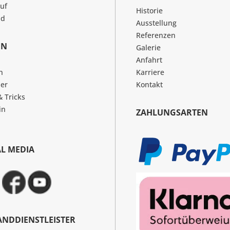
uf
Historie
nd
Ausstellung
Referenzen
EN
Galerie
Anfahrt
n
Karriere
er
Kontakt
& Tricks
in
ZAHLUNGSARTEN
AL MEDIA
ANDDIENSTLEISTER