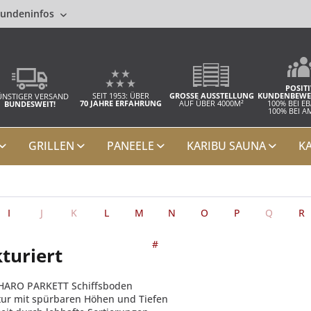
undeninfos
POSITI
SEIT 1953: ÜBER
GROSSE AUSSTELLUNG
KUNDENBEWE
NSTIGER VERSAND
70 JAHRE ERFAHRUNG
AUF ÜBER 4000M²
100% BEI E
BUNDESWEIT!
100% BEI 
GRILLEN
PANEELE
KARIBU SAUNA
K
I
J
K
L
M
N
O
P
Q
R
#
kturiert
r HARO PARKETT Schiffsboden
ktur mit spürbaren Höhen und Tiefen