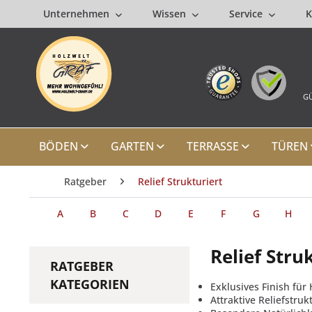
Unternehmen
Wissen
Service
K
GÜ
BÖDEN
GARTEN
TERRASSE
TÜREN
Ratgeber
Relief Strukturiert
A
B
C
D
E
F
G
H
Relief Stru
RATGEBER
KATEGORIEN
Exklusives Finish fü
Attraktive Reliefstru