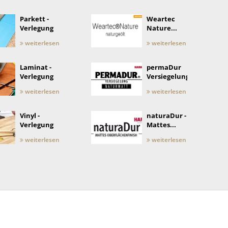
Parkett -
Weartec
Verlegung
Nature...
weiterlesen
weiterlesen
Laminat -
permaDur
Verlegung
Versiegelung
weiterlesen
weiterlesen
Vinyl -
naturaDur -
Verlegung
Mattes...
weiterlesen
weiterlesen