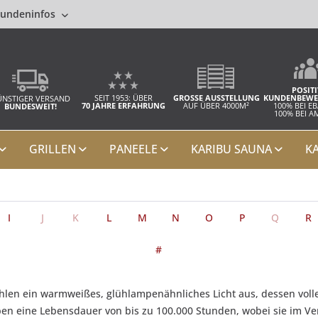
undeninfos
POSITI
SEIT 1953: ÜBER
GROSSE AUSSTELLUNG
KUNDENBEWE
NSTIGER VERSAND
70 JAHRE ERFAHRUNG
AUF ÜBER 4000M²
100% BEI E
BUNDESWEIT!
100% BEI 
GRILLEN
PANEELE
KARIBU SAUNA
K
I
J
K
L
M
N
O
P
Q
R
#
ahlen ein warmweißes, glühlampenähnliches Licht aus, dessen voll
en eine Lebensdauer von bis zu 100.000 Stunden, wobei sie im V