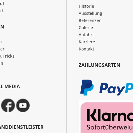
uf
Historie
nd
Ausstellung
Referenzen
EN
Galerie
Anfahrt
n
Karriere
er
Kontakt
& Tricks
in
ZAHLUNGSARTEN
AL MEDIA
ANDDIENSTLEISTER