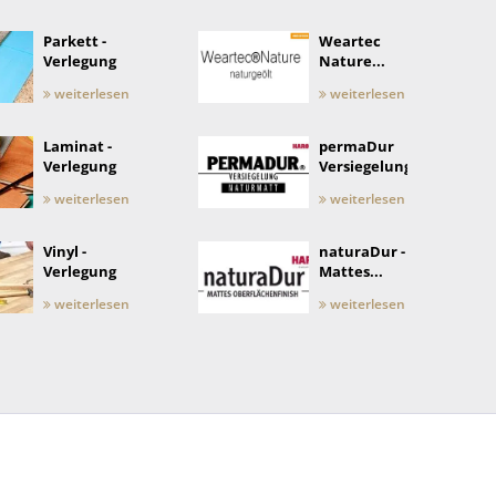
Parkett -
Weartec
Verlegung
Nature...
weiterlesen
weiterlesen
Laminat -
permaDur
Verlegung
Versiegelung
weiterlesen
weiterlesen
Vinyl -
naturaDur -
Verlegung
Mattes...
weiterlesen
weiterlesen