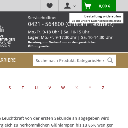
0,00 €
Bestellung widerrufen
Servicehotline:
Es gilt unsere
Datenschutzerklärung
0421 - 564800 (Ortstarif Festnetz)
Mo.-Fr. 9-18 Uhr | Sa. 10-15 Uhr
VE
Lager: Mo.-Fr. 9-17:30Uhr | Sa. 10-14:30 Uhr
RTUNGEN
Beratung und Verkauf nur zu den gesetzlichen
BAY UND
AMAZON!
Öffnungszeiten
ARRIERE
S
T
U
V
W
X
Y
Z
e Leuchtkraft von der ersten Sekunde an abgegeben wird.
ergleich zu herkömmlichen Glühlampen bis zu 85% weniger