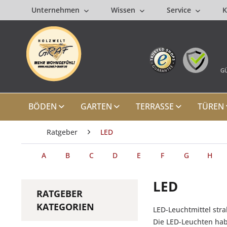
Unternehmen
Wissen
Service
K
GÜ
BÖDEN
GARTEN
TERRASSE
TÜREN
Ratgeber
LED
A
B
C
D
E
F
G
H
LED
RATGEBER
KATEGORIEN
LED-Leuchtmittel str
Die LED-Leuchten hab