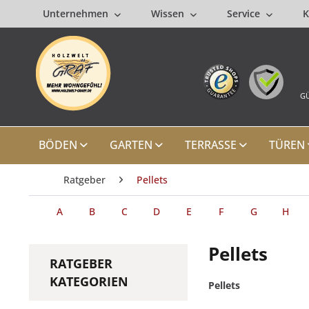
Unternehmen
Wissen
Service
K
GÜ
BÖDEN
GARTEN
TERRASSE
TÜREN
Ratgeber
Pellets
A
B
C
D
E
F
G
H
Pellets
RATGEBER
KATEGORIEN
Pellets