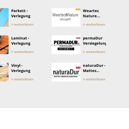
Parkett -
Weartec
Verlegung
Nature...
weiterlesen
weiterlesen
Laminat -
permaDur
Verlegung
Versiegelung
weiterlesen
weiterlesen
Vinyl -
naturaDur -
Verlegung
Mattes...
weiterlesen
weiterlesen