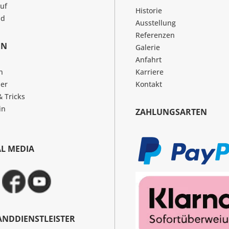
uf
Historie
nd
Ausstellung
Referenzen
EN
Galerie
Anfahrt
n
Karriere
er
Kontakt
& Tricks
in
ZAHLUNGSARTEN
AL MEDIA
ANDDIENSTLEISTER