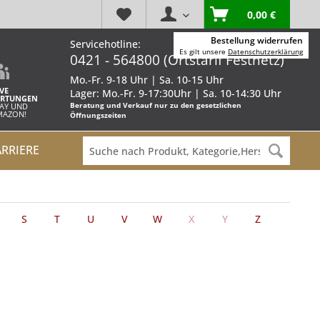
0,00 €
Bestellung widerrufen
Servicehotline:
Es gilt unsere
Datenschutzerklärung
0421 - 564800 (Ortstarif Festnetz)
Mo.-Fr. 9-18 Uhr | Sa. 10-15 Uhr
VE
Lager: Mo.-Fr. 9-17:30Uhr | Sa. 10-14:30 Uhr
RTUNGEN
Beratung und Verkauf nur zu den gesetzlichen
BAY UND
AMAZON!
Öffnungszeiten
ARRIERE
S
T
U
V
W
X
Y
Z