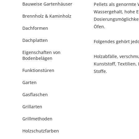
Bauweise Gartenhäuser
Pellets als genormte
Wassergehalt, hohe E
Brennholz & Kaminholz
Dosierungsmöglichkeit
Öfen.
Dachformen
Dachplatten
Folgendes gehört jedo
Eigenschaften von
Holzabfälle, verschm
Bodenbelägen
Kunststoff, Textilien
Funktionstüren
Stoffe.
Garten
Gasflaschen
Grillarten
Grillmethoden
Holzschutzfarben