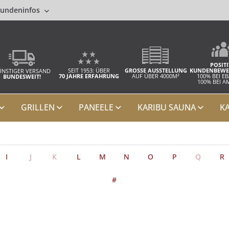
undeninfos
POSITI
SEIT 1953: ÜBER
GROSSE AUSSTELLUNG
KUNDENBEWE
NSTIGER VERSAND
70 JAHRE ERFAHRUNG
AUF ÜBER 4000M²
100% BEI E
BUNDESWEIT!
100% BEI 
GRILLEN
PANEELE
KARIBU SAUNA
K
I
J
K
L
M
N
O
P
Q
R
#