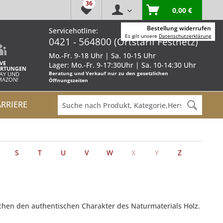
36
0,00 €
Bestellung widerrufen
Servicehotline:
Es gilt unsere
Datenschutzerklärung
0421 - 564800 (Ortstarif Festnetz)
Mo.-Fr. 9-18 Uhr | Sa. 10-15 Uhr
VE
Lager: Mo.-Fr. 9-17:30Uhr | Sa. 10-14:30 Uhr
RTUNGEN
Beratung und Verkauf nur zu den gesetzlichen
BAY UND
AMAZON!
Öffnungszeiten
ARRIERE
S
T
U
V
W
X
Y
Z
chen den authentischen Charakter des Naturmaterials Holz.