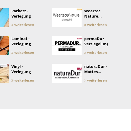
Parkett -
Weartec
Verlegung
Nature...
weiterlesen
weiterlesen
Laminat -
permaDur
Verlegung
Versiegelung
weiterlesen
weiterlesen
Vinyl -
naturaDur -
Verlegung
Mattes...
weiterlesen
weiterlesen