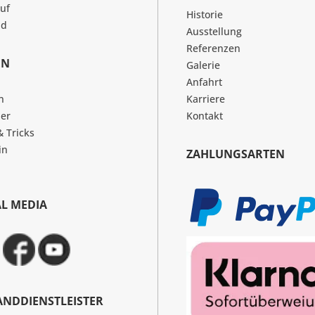
uf
Historie
nd
Ausstellung
Referenzen
EN
Galerie
Anfahrt
n
Karriere
er
Kontakt
& Tricks
in
ZAHLUNGSARTEN
AL MEDIA
ANDDIENSTLEISTER