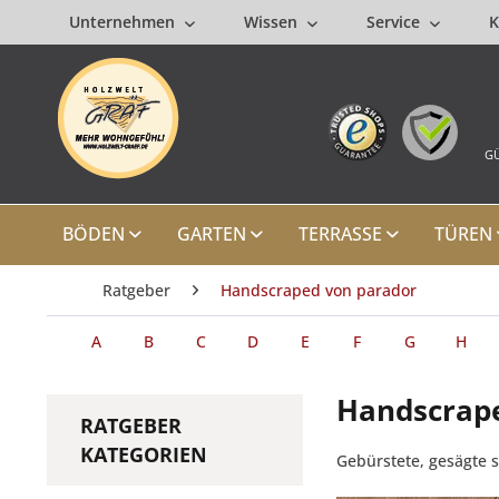
Unternehmen
Wissen
Service
K
GÜ
BÖDEN
GARTEN
TERRASSE
TÜREN
Ratgeber
Handscraped von parador
A
B
C
D
E
F
G
H
Handscrap
RATGEBER
KATEGORIEN
Gebürstete, gesägte 