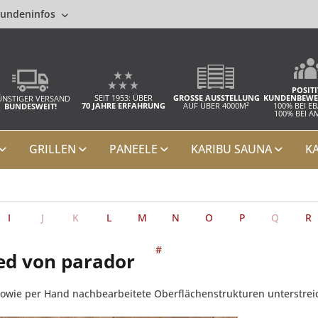
undeninfos
POSITI
SEIT 1953: ÜBER
GROSSE AUSSTELLUNG
KUNDENBEWE
NSTIGER VERSAND
70 JAHRE ERFAHRUNG
AUF ÜBER 4000M²
100% BEI E
BUNDESWEIT!
100% BEI 
GRILLEN
PANEELE
KARIBU SAUNA
K
I
J
K
L
M
N
O
P
Q
R
#
ed von parador
sowie per Hand nachbearbeitete Oberflächenstrukturen unterstrei